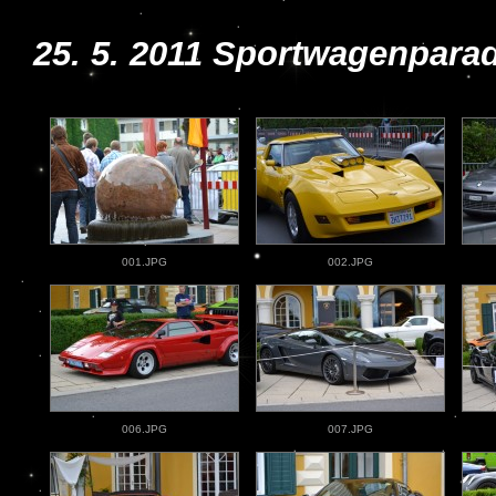
25. 5. 2011 Sportwagenpara
001.JPG
002.JPG
006.JPG
007.JPG