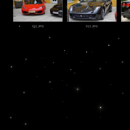
011.JPG
012.JPG